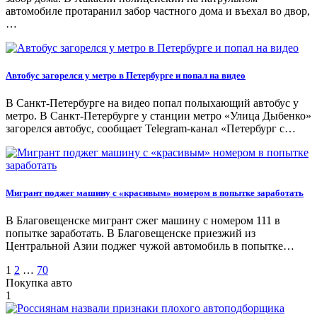
автомобиле протаранил забор частного дома и въехал во двор,
…
Автобус загорелся у метро в Петербурге и попал на видео
В Санкт-Петербурге на видео попал полыхающий автобус у
метро. В Санкт-Петербурге у станции метро «Улица Дыбенко»
загорелся автобус, сообщает Telegram-канал «Петербург с…
Мигрант поджег машину с «красивым» номером в попытке заработать
В Благовещенске мигрант сжег машину с номером 111 в
попытке заработать. В Благовещенске приезжий из
Центральной Азии поджег чужой автомобиль в попытке…
Пагинация
1
2
…
70
Покупка авто
записей
1