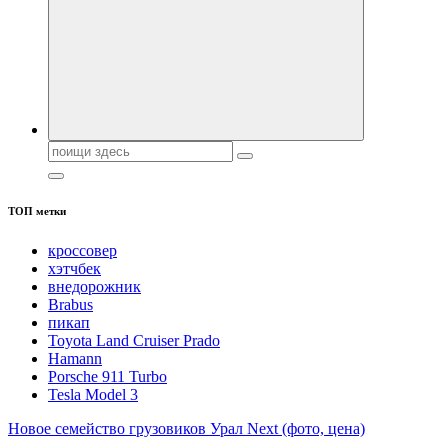
автобрендов, технические характреристики, фото и
автообзоры. Автотюнинг, тест-драйвы. Шины, диски, резина
Поиск:
ТОП метки
кроссовер
хэтчбек
внедорожник
Brabus
пикап
Toyota Land Cruiser Prado
Hamann
Porsche 911 Turbo
Tesla Model 3
Новое семейство грузовиков Урал Next (фото, цена)