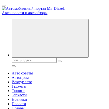
Перейти
к
содержанию
Справочник автомобилиста. Обзор новинок популярных
автобрендов, технические характреристики, фото и
автообзоры. Автотюнинг, тест-драйвы. Шины, диски, резина
Поиск:
Авто советы
Автопром
Вокруг авто
Гаджеты
Тюнинг
Запчасти
Новинки
Новости
Обзоры