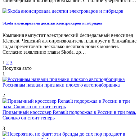
конвейерным производством машин. С полной уверенность…
Skoda анонсировала десятки электрокаров и гибридов
Компания выпустит электрический беспедальный велосипед
Klement. Чешский автопроизводитель планирует в ближайшие
годы презентовать несколько десятков новых моделей.
Согласно заявлению главы Skoda, до…
Пагинация
1
2
3
Покупка авто
записей
1
Россиянам назвали признаки плохого автоподборщика
2
Привычный кроссовер Renault подорожал в России в три раза.
Сколько он стоит теперь
3