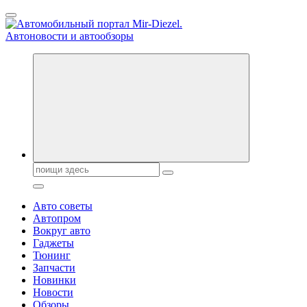
Перейти
к
содержанию
Справочник автомобилиста. Обзор новинок популярных
автобрендов, технические характреристики, фото и
автообзоры. Автотюнинг, тест-драйвы. Шины, диски, резина
Поиск:
Авто советы
Автопром
Вокруг авто
Гаджеты
Тюнинг
Запчасти
Новинки
Новости
Обзоры