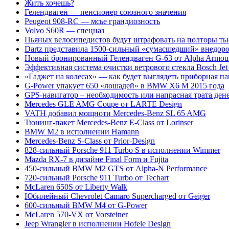
Жить хочешь?
Гелендваген — пенсионер союзного значения
Peugeot 908-RC — мсье грандиозность
Volvo S60R — спецназ
Пьяных велосипедистов будут штрафовать на полторы ты
Dartz представила 1500-сильный «сумасшедший» внедоро
Новый бронированный Гелендваген G-63 от Alpha Armou
Эффективная система очистки ветрового стекла Bosch Jet
«Гаджет на колесах» — как будет выглядеть приборная па
G-Power упакует 650 «лошадей» в BMW X6 M 2015 года
GPS-навигатор – необходимость или напрасная трата ден
Mercedes GLE AMG Coupe от LARTE Design
VATH добавил мощноти Mercedes-Benz SL 65 AMG
Тюнинг-пакет Mercedes-Benz E-Class от Lorinser
BMW M2 в исполнении Hamann
Mercedes-Benz S-Class от Prior-Design
828-сильный Porsche 911 Turbo S в исполнении Wimmer
Mazda RX-7 в дизайне Final Form и Fujita
450-сильный BMW M2 GTS от Alpha-N Performance
720-сильный Porsche 911 Turbo от Techart
McLaren 650S от Liberty Walk
Юбилейный Chevrolet Camaro Supercharged от Geiger
600-сильный BMW M4 от G-Power
McLaren 570-VX от Vorsteiner
Jeep Wrangler в исполнении Hofele Design