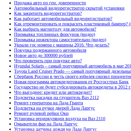
Продажа авто по ген. доверенности
Автомобильный видеорегистратор скрытой установки
Как закрепить видеорегистратор?
Как работает автомобильный видеорегистратор?
Как отремонтировать и покрасить пластиковый бампер? (
Как выбрать магнитолу для автомобиля?
Промывка топливных форсунок (видео)
Промывка инжектора самостоятельно (видео)
Украли гос номера с машины 2016. Что делать?
Покупка подержанного автомобиля
Новое авто до 300000 рублей
Что проверить при покупке авто?
Hyundai Solaris – самый популярный автомобиль в мае 20
Toyota Land Cruiser Prado — самый популярный дизельны
Сбербанк России в честь своего юбилея снизил процентн
Новая программа автокредитования от Росгосстрах Банк
Государство не будет субсидировать автокредиты в 2012 
Что выгоднее: кредит или автокредит?
Подсветка насадки на глушитель Ваз 2112
Ремонт генератора на Лада Гранта
Подсветка на ручки дверей Лада Ларгус
Ремонт рулевой рейки Оки
Установка рециркуляции воздуха на Ваз 2110
Омыватели фар на Лада Ларгус
Установка датчика дождя на Лада Ларгус