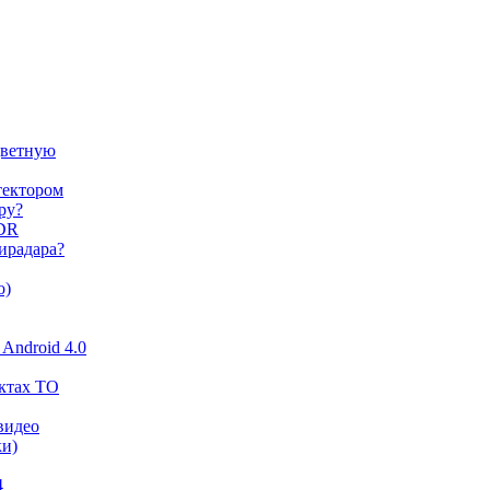
цветную
тектором
ру?
HDR
ирадара?
о)
Android 4.0
ктах ТО
видео
ки)
4