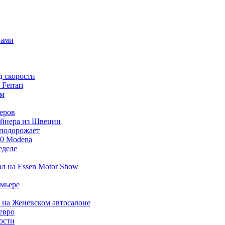
нами
д скорости
Ferrari
ым
еров
айнера из Швеции
 подорожает
60 Modena
еделе
ал на Essen Motor Show
емьере
 на Женевском автосалоне
 евро
ости