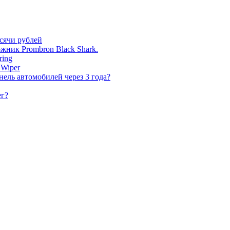
сячи рублей
жник Prombron Black Shark.
ring
 Wiper
нель автомобилей через 3 года?
ег?