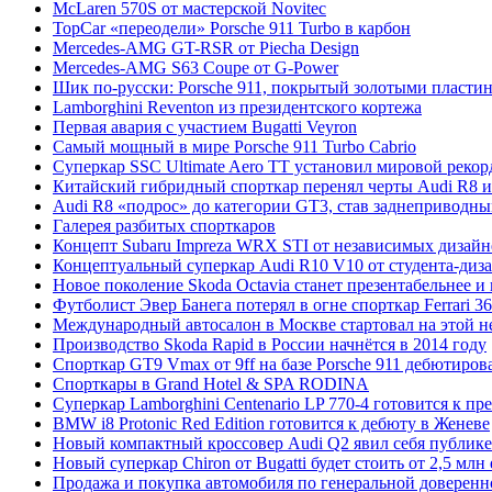
McLaren 570S от мастерской Novitec
TopCar «переодели» Porsche 911 Turbo в карбон
Mercedes-AMG GT-RSR от Piecha Design
Mercedes-AMG S63 Coupe от G-Power
Шик по-русски: Porsche 911, покрытый золотыми пласти
Lamborghini Reventon из президентского кортежа
Первая авария с участием Bugatti Veyron
Самый мощный в мире Porsche 911 Turbo Cabrio
Суперкар SSC Ultimate Aero TT установил мировой рекор
Китайский гибридный спорткар перенял черты Audi R8 и 
Audi R8 «подрос» до категории GT3, став заднеприводн
Галерея разбитых спорткаров
Концепт Subaru Impreza WRX STI от независимых дизайн
Концептуальный суперкар Audi R10 V10 от студента-диз
Новое поколение Skoda Octavia станет презентабельнее и
Футболист Эвер Банега потерял в огне спорткар Ferrari 3
Международный автосалон в Москве стартовал на этой н
Производство Skoda Rapid в России начнётся в 2014 году
Спорткар GT9 Vmax от 9ff на базе Porsche 911 дебютиров
Спорткары в Grand Hotel & SPA RODINA
Суперкар Lamborghini Centenario LP 770-4 готовится к пр
BMW i8 Protonic Red Edition готовится к дебюту в Женеве
Новый компактный кроссовер Audi Q2 явил себя публике
Новый суперкар Chiron от Bugatti будет стоить от 2,5 млн
Продажа и покупка автомобиля по генеральной доверенн