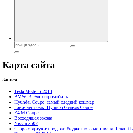
Поиск:
Карта сайта
Записи
Tesla Model S 2013
BMW I3: Электоромобиль
Hyundai Coupe: самый сладкий кошмар
Гоночный бык: Hyundai Genesis Coupe
Z4 M Coupe
Восходящая звезда
Nissan 350Z
Скоро стартуют продажи бюджетного минивена Renault 