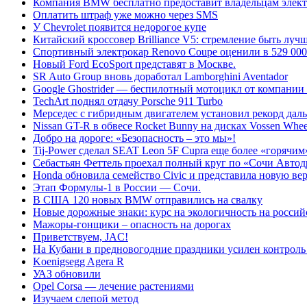
Компания BMW бесплатно предоставит владельцам элект
Оплатить штраф уже можно через SMS
У Chevrolet появится недорогое купе
Китайский кроссовер Brilliance V5: стремление быть лучш
Спортивный электрокар Renovo Coupe оценили в 529 000
Новый Ford EcoSport представят в Москве.
SR Auto Group вновь доработал Lamborghini Aventador
Google Ghostrider — беспилотный мотоцикл от компании 
TechArt поднял отдачу Porsche 911 Turbo
Мерседес с гибридным двигателем установил рекорд даль
Nissan GT-R в обвесе Rocket Bunny на дисках Vossen Whee
Добро на дороге: «Безопасность – это мы»!
Tij-Power сделал SEAT Leon 5F Cupra еще более «горячим
Себастьян Феттель проехал полный круг по «Сочи Автод
Honda обновила семейство Civic и представила новую ве
Этап Формулы-1 в России — Сочи.
В США 120 новых BMW отправились на свалку
Новые дорожные знаки: курс на экологичность на россий
Мажоры-гонщики – опасность на дорогах
Приветствуем, JAC!
На Кубани в предновогодние праздники усилен контроль
Koenigsegg Agera R
УАЗ обновили
Opel Corsa — лечение растениями
Изучаем слепой метод