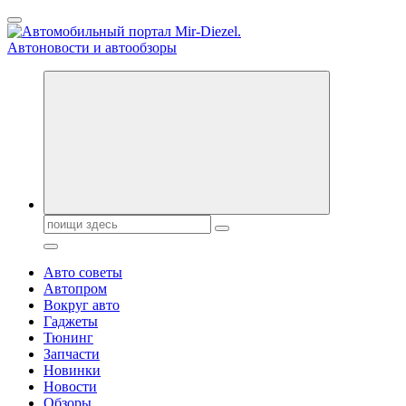
Перейти
к
содержанию
Справочник автомобилиста. Обзор новинок популярных автобре
Поиск:
Авто советы
Автопром
Вокруг авто
Гаджеты
Тюнинг
Запчасти
Новинки
Новости
Обзоры