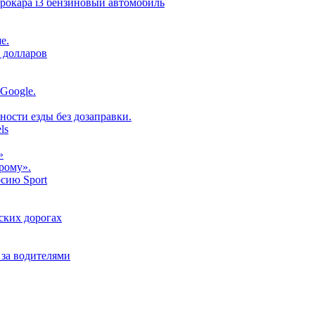
рокара i3 бензиновый автомобиль
е.
 долларов
Google.
ности езды без дозаправки.
ls
»
рому».
рсию Sport
ских дорогах
 за водителями