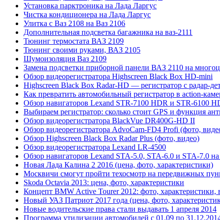
Установка парктроника на Лада Ларгус
Чистка кондиционера на Лада Ларгус
Улитка с Ваз 2108 на Ваз 2106
Дополнительная подсветка багажника на ваз-2111
Тюнинг термостата ВАЗ 2109
Тюнинг своими руками, ВАЗ 2105
Шумоизоляция Ваз 2109
Замена подсветки приборной панели ВАЗ 2110 на много
Обзор видеорегистратора Highscreen Black Box HD-mini
Highscreen Black Box Radar-HD — регистратор с радар-де
Как превратить автомобильный регистратор в action-каме
Обзор навигаторов Lexand STR-7100 HDR и STR-6100 
Выбираем регистратор: сколько стоит GPS и функция ант
Обзор видеорегистратора BlackVue DR400G-HD II
Обзор видеорегистратора AdvoCam-FD4 Profi (фото, виде
Обзор Highscreen Black Box Radar Plus (фото, видео)
Обзор видеорегистратора Lexand LR-4500
Обзор навигаторов Lexand STA-5.0, STA-6.0 и STA-7.0 на 
Новая Лада Калина 2 2016 (цена, фото, характеристики)
Москвичи смогут пройти техосмотр на передвижных пун
Skoda Octavia 2013: цена, фото, характеристики
Концепт BMW Active Tourer 2012: фото, характеристики, 
Новый УАЗ Патриот 2017 года (цена, фото, характеристи
Новые водительские права стали выдавать 1 апреля 2014
Программа утилизации автомобилей с 01.09 по 31.12.201