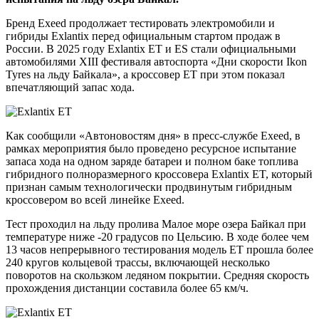
Бренд Exeed продолжает тестировать электромобили и
гибриды Exlantix перед официальным стартом продаж в
России. В 2025 году Exlantix EТ и ES стали официальными
автомобилями XIII фестиваля автоспорта «Дни скорости Ikon
Tyres на льду Байкала», а кроссовер ET при этом показал
впечатляющий запас хода.
Как сообщили «Автоновостям дня» в пресс-службе Exeed, в
рамках мероприятия было проведено ресурсное испытание
запаса хода на одном заряде батареи и полном баке топлива
гибридного полноразмерного кроссовера Exlantix ET, который
признан самым технологически продвинутым гибридным
кроссовером во всей линейке Exeed.
Тест проходил на льду пролива Малое море озера Байкал при
температуре ниже -20 градусов по Цельсию. В ходе более чем
13 часов непрерывного тестирования модель ET прошла более
240 кругов кольцевой трассы, включающей несколько
поворотов на скользком ледяном покрытии. Средняя скорость
прохождения дистанции составила более 65 км/ч.