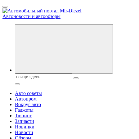
Перейти
к
содержанию
Справочник автомобилиста. Обзор новинок популярных
автобрендов, технические характреристики, фото и
автообзоры. Автотюнинг, тест-драйвы. Шины, диски, резина
Поиск:
Авто советы
Автопром
Вокруг авто
Гаджеты
Тюнинг
Запчасти
Новинки
Новости
Обзоры