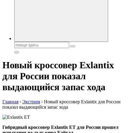
автобрендов, технические характреристики, фото и
автообзоры. Автотюнинг, тест-драйвы. Шины, диски, резина
Поиск:
Новый кроссовер Exlantix
для России показал
выдающийся запас хода
Главная
›
Экстрим
›
Новый кроссовер Exlantix для России
показал выдающийся запас хода
Гибридный кроссовер Exlantix ET для России прошел
испытания на льду озера Байкал.