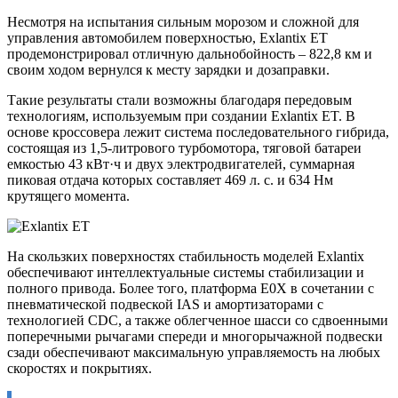
Несмотря на испытания сильным морозом и сложной для
управления автомобилем поверхностью, Exlantix ET
продемонстрировал отличную дальнобойность – 822,8 км и
своим ходом вернулся к месту зарядки и дозаправки.
Такие результаты стали возможны благодаря передовым
технологиям, используемым при создании Exlantix ET. В
основе кроссовера лежит система последовательного гибрида,
состоящая из 1,5-литрового турбомотора, тяговой батареи
емкостью 43 кВт·ч и двух электродвигателей, суммарная
пиковая отдача которых составляет 469 л. с. и 634 Нм
крутящего момента.
На скользких поверхностях стабильность моделей Exlantix
обеспечивают интеллектуальные системы стабилизации и
полного привода. Более того, платформа E0X в сочетании с
пневматической подвеской IAS и амортизаторами с
технологией CDC, а также облегченное шасси со сдвоенными
поперечными рычагами спереди и многорычажной подвески
сзади обеспечивают максимальную управляемость на любых
скоростях и покрытиях.