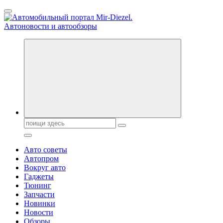
Перейти
к
содержанию
Справочник автомобилиста. Обзор новинок популярных
автобрендов, технические характреристики, фото и
автообзоры. Автотюнинг, тест-драйвы. Шины, диски, резина
Поиск:
Авто советы
Автопром
Вокруг авто
Гаджеты
Тюнинг
Запчасти
Новинки
Новости
Обзоры