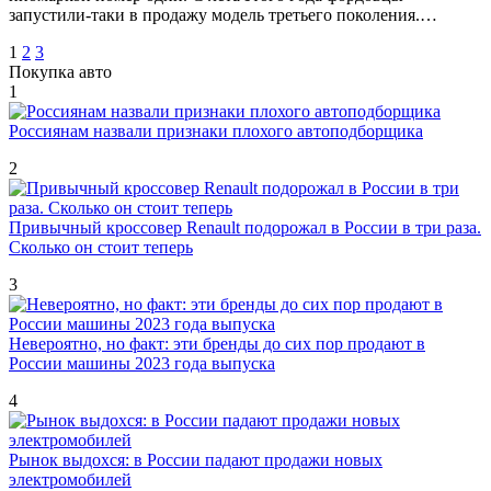
запустили-таки в продажу модель третьего поколения.…
Пагинация
1
2
3
Покупка авто
записей
1
Россиянам назвали признаки плохого автоподборщика
2
Привычный кроссовер Renault подорожал в России в три раза.
Сколько он стоит теперь
3
Невероятно, но факт: эти бренды до сих пор продают в
России машины 2023 года выпуска
4
Рынок выдохся: в России падают продажи новых
электромобилей