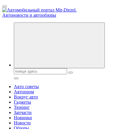
Перейти
к
содержанию
Справочник автомобилиста. Обзор новинок популярных
автобрендов, технические характреристики, фото и
автообзоры. Автотюнинг, тест-драйвы. Шины, диски, резина
Поиск:
Авто советы
Автопром
Вокруг авто
Гаджеты
Тюнинг
Запчасти
Новинки
Новости
Обзоры