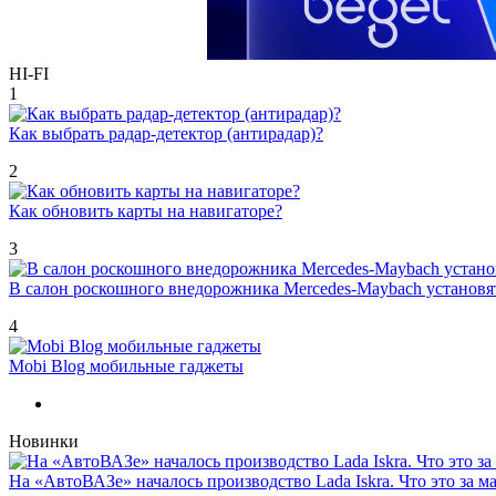
HI-FI
1
Как выбрать радар-детектор (антирадар)?
2
Как обновить карты на навигаторе?
3
В салон роскошного внедорожника Mercedes-Maybach установ
4
Mobi Blog мобильные гаджеты
Новинки
На «АвтоВАЗе» началось производство Lada Iskra. Что это за 