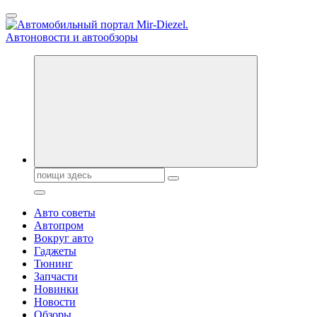
Перейти
к
содержанию
Справочник автомобилиста. Обзор новинок популярных автобре
Поиск:
Авто советы
Автопром
Вокруг авто
Гаджеты
Тюнинг
Запчасти
Новинки
Новости
Обзоры