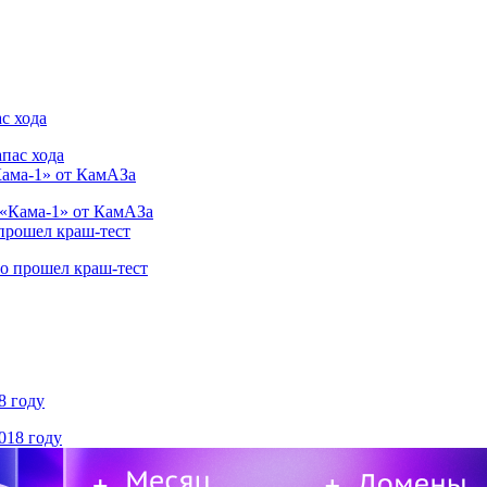
с хода
Кама-1» от КамАЗа
 прошел краш-тест
8 году