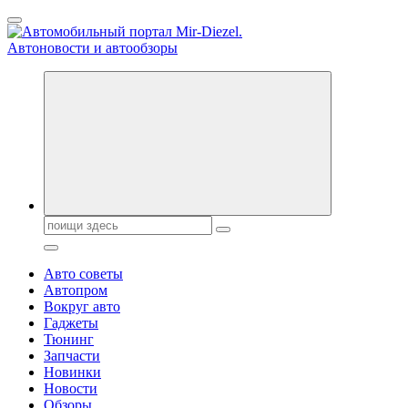
Перейти
к
содержанию
Справочник автомобилиста. Обзор новинок популярных
автобрендов, технические характреристики, фото и
автообзоры. Автотюнинг, тест-драйвы. Шины, диски, резина
Поиск:
Авто советы
Автопром
Вокруг авто
Гаджеты
Тюнинг
Запчасти
Новинки
Новости
Обзоры