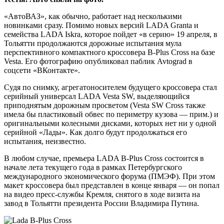
«АвтоВАЗ», как обычно, работает над несколькими
новинками сразу. Помимо новых версий LADA Granta и
семейства LADA Iskra, которое пойдет «в серию» 19 апреля, в
Тольятти продолжаются дорожные испытания мула
перспективного компактного кроссовера B-Plus Cross на базе
Vesta. Его фотографию опубликовал паблик Avtograd в
соцсети «ВКонтакте».
Судя по снимку, агрегатоносителем будущего кроссовера стал
серийный универсал LADA Vesta SW, выделяющийся
приподнятым дорожным просветом (Vesta SW Cross также
имела бы пластиковый обвес по периметру кузова — прим.) и
оригинальными колесными дисками, которых нет ни у одной
серийной «Лады». Как долго будут продолжаться его
испытания, неизвестно.
В любом случае, премьера LADA B-Plus Cross состоится в
начале лета текущего года в рамках Петербургского
международного экономического форума (ПМЭФ). При этом
макет кроссовера был представлен в конце января — он попал
на видео пресс-службы Кремля, снятого в ходе визита на
завод в Тольятти президента России Владимира Путина.