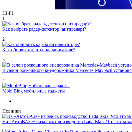
HI-FI
1
Как выбрать радар-детектор (антирадар)?
2
Как обновить карты на навигаторе?
3
В салон роскошного внедорожника Mercedes-Maybach установ
4
Mobi Blog мобильные гаджеты
Новинки
На «АвтоВАЗе» началось производство Lada Iskra. Что это за 