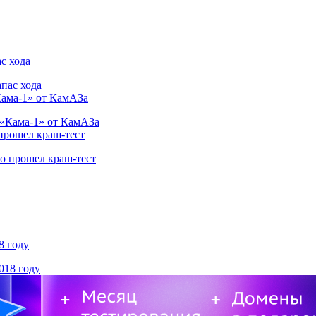
с хода
Кама-1» от КамАЗа
 прошел краш-тест
8 году