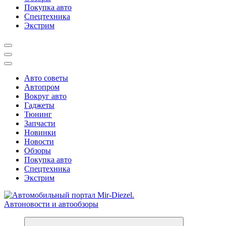
Покупка авто
Спецтехника
Экстрим
Авто советы
Автопром
Вокруг авто
Гаджеты
Тюнинг
Запчасти
Новинки
Новости
Обзоры
Покупка авто
Спецтехника
Экстрим
Справочник автомобилиста. Обзор новинок популярных автобре