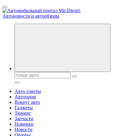
Перейти
к
содержанию
Справочник автомобилиста. Обзор новинок популярных автобре
Поиск:
Авто советы
Автопром
Вокруг авто
Гаджеты
Тюнинг
Запчасти
Новинки
Новости
Обзоры