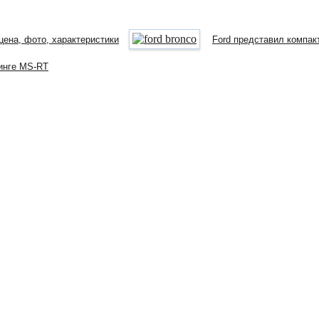
 цена, фото, характеристики
Ford представил компак
нинге MS-RT