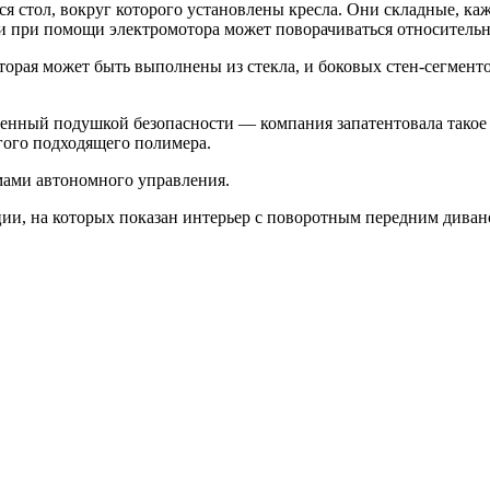
ься стол, вокруг которого установлены кресла. Они складные, к
ми при помощи электромотора может поворачиваться относитель
орая может быть выполнены из стекла, и боковых стен-сегменто
енный подушкой безопасности — компания запатентовала такое р
гого подходящего полимера.
емами автономного управления.
ции, на которых показан интерьер с поворотным передним диван