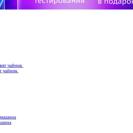
ят чайник
машина