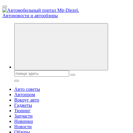
Перейти
к
содержанию
Справочник автомобилиста. Обзор новинок популярных
автобрендов, технические характреристики, фото и
автообзоры. Автотюнинг, тест-драйвы. Шины, диски, резина
Поиск:
Авто советы
Автопром
Вокруг авто
Гаджеты
Тюнинг
Запчасти
Новинки
Новости
Обзоры