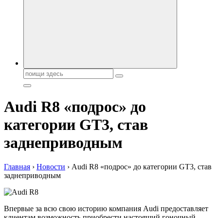
автобрендов, технические характреристики, фото и
автообзоры. Автотюнинг, тест-драйвы. Шины, диски, резина
Поиск:
Audi R8 «подрос» до
категории GT3, став
заднеприводным
Главная
›
Новости
›
Audi R8 «подрос» до категории GT3, став
заднеприводным
Впервые за всю свою историю компания Audi предоставляет
клиентам возможность приобрести настоящий гоночный