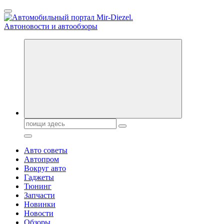
Перейти
к
содержанию
Справочник автомобилиста. Обзор новинок популярных
автобрендов, технические характреристики, фото и
автообзоры. Автотюнинг, тест-драйвы. Шины, диски, резина
Поиск:
Авто советы
Автопром
Вокруг авто
Гаджеты
Тюнинг
Запчасти
Новинки
Новости
Обзоры