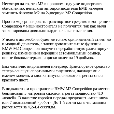
Несмотря на то, что M2 в прошлом году уже подвергался
обновлению, немецкий автопроизводитель БМВ намерен
заменить базовую M2 на 2-дверную M2 Competition.
Просто модернизировать транспортное средство в концепцию
Competition у машиностроителя не получится, так как были
запланированы довольно кардинальные изменения.
У нового автомобиля будет не только оригинальный стиль, но
и мощный двигатель, а также дополнительные функции.
BMW M2 Competition получит переработанную радиаторную
решетку, измененный передний автомобильный бампер,
новые боковые зеркала и диски колес на 19 дюймов.
Был частично видоизменен интерьер. Транспортное средство
теперь оснащен спортивными сидениями, накладками с
именем модели, а кнопка запуска силового агрегата стала
красного цвета.
В подкапотном пространстве BMW M2 Competition разместят
бензиновый 3-литровый силовой агрегат мощностью 410
«коней». В качестве коробки передач предложат «механику»
или 7-диапазонный «робот». До 1-й сотни км в час машина
разгоняется за 4,2-4,4 секунды.