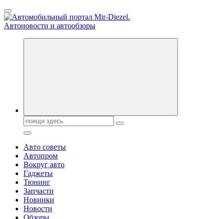
Перейти
к
содержанию
Справочник автомобилиста. Обзор новинок популярных
автобрендов, технические характреристики, фото и
автообзоры. Автотюнинг, тест-драйвы. Шины, диски, резина
Поиск:
Авто советы
Автопром
Вокруг авто
Гаджеты
Тюнинг
Запчасти
Новинки
Новости
Обзоры