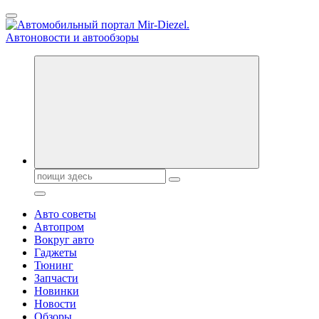
Перейти
к
содержанию
Справочник автомобилиста. Обзор новинок популярных
автобрендов, технические характреристики, фото и
автообзоры. Автотюнинг, тест-драйвы. Шины, диски, резина
Поиск:
Авто советы
Автопром
Вокруг авто
Гаджеты
Тюнинг
Запчасти
Новинки
Новости
Обзоры