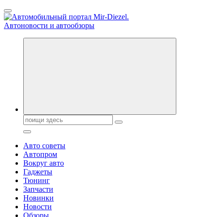
Перейти
к
содержанию
Справочник автомобилиста. Обзор новинок популярных
автобрендов, технические характреристики, фото и
автообзоры. Автотюнинг, тест-драйвы. Шины, диски, резина
Поиск:
Авто советы
Автопром
Вокруг авто
Гаджеты
Тюнинг
Запчасти
Новинки
Новости
Обзоры