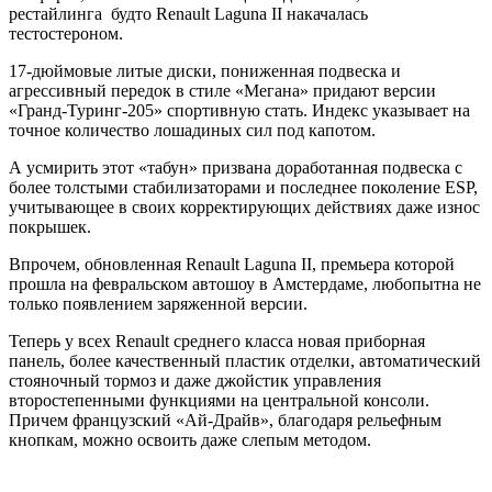
рестайлинга будто Renault Laguna II накачалась
тестостероном.
17-дюймовые литые диски, пониженная подвеска и
агрессивный передок в стиле «Мегана» придают версии
«Гранд-Туринг-205» спортивную стать. Индекс указывает на
точное количество лошадиных сил под капотом.
А усмирить этот «табун» призвана доработанная подвеска с
более толстыми стабилизаторами и последнее поколение ESP,
учитывающее в своих корректирующих действиях даже износ
покрышек.
Впрочем, обновленная Renault Laguna II, премьера которой
прошла на февральском автошоу в Амстердаме, любопытна не
только появлением заряженной версии.
Теперь у всех Renault среднего класса новая приборная
панель, более качественный пластик отделки, автоматический
стояночный тормоз и даже джойстик управления
второстепенными функциями на центральной консоли.
Причем французский «Ай-Драйв», благодаря рельефным
кнопкам, можно освоить даже слепым методом.