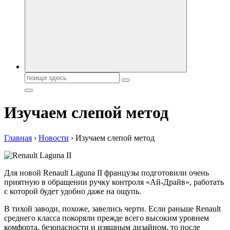
автобрендов, технические характреристики, фото и
автообзоры. Автотюнинг, тест-драйвы. Шины, диски, резина
Поиск:
Изучаем слепой метод
Главная
›
Новости
›
Изучаем слепой метод
Для новой Renault Laguna II французы подготовили очень
приятную в обращении ручку контроля «Ай-Драйв», работать
с которой будет удобно даже на ощупь.
В тихой заводи, похоже, завелись черти. Если раньше Renault
среднего класса покоряли прежде всего высоким уровнем
комфорта, безопасности и изящным дизайном, то после