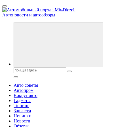
Перейти
к
содержанию
Справочник автомобилиста. Обзор новинок популярных автобре
Поиск:
Авто советы
Автопром
Вокруг авто
Гаджеты
Тюнинг
Запчасти
Новинки
Новости
Обзоры