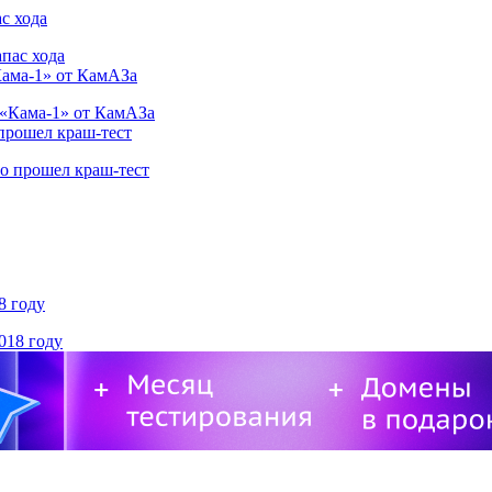
с хода
Кама-1» от КамАЗа
 прошел краш-тест
8 году