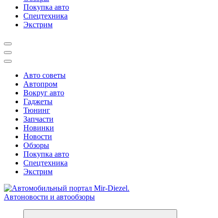
Покупка авто
Спецтехника
Экстрим
Авто советы
Автопром
Вокруг авто
Гаджеты
Тюнинг
Запчасти
Новинки
Новости
Обзоры
Покупка авто
Спецтехника
Экстрим
Справочник автомобилиста. Обзор новинок популярных автобре