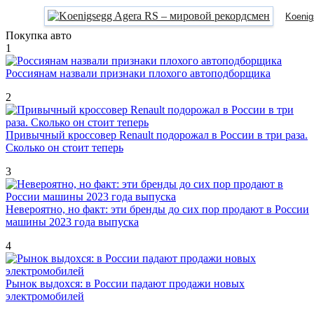
Koenig
Покупка авто
1
Россиянам назвали признаки плохого автоподборщика
2
Привычный кроссовер Renault подорожал в России в три раза.
Сколько он стоит теперь
3
Невероятно, но факт: эти бренды до сих пор продают в России
машины 2023 года выпуска
4
Рынок выдохся: в России падают продажи новых
электромобилей