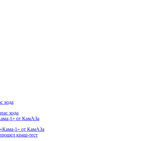
с хода
Кама-1» от КамАЗа
 прошел краш-тест