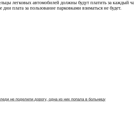
ьцы легковых автомобилей должны будут платить за каждый час 
 дни плата за пользование парковками взиматься не будет.
леди не поделили дорогу, одна из них попала в больницу