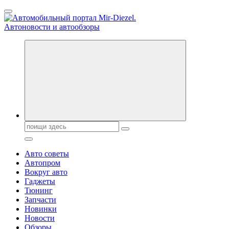
Перейти
к
содержанию
Справочник автомобилиста. Обзор новинок популярных
автобрендов, технические характреристики, фото и
автообзоры. Автотюнинг, тест-драйвы. Шины, диски, резина
Поиск:
Авто советы
Автопром
Вокруг авто
Гаджеты
Тюнинг
Запчасти
Новинки
Новости
Обзоры