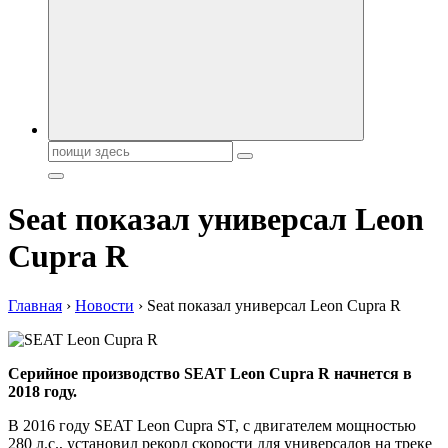
автобрендов, технические характреристики, фото и
автообзоры. Автотюнинг, тест-драйвы. Шины, диски, резина
Поиск:
Seat показал универсал Leon
Cupra R
Главная
›
Новости
›
Seat показал универсал Leon Cupra R
Серийное производство SEAT Leon Cupra R начнется в
2018 году.
В 2016 году SEAT Leon Cupra ST, с двигателем мощностью
280 л.с., установил рекорд скорости для универсалов на треке