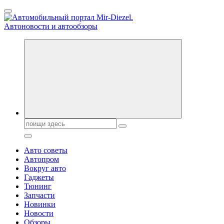
Перейти
к
содержанию
Справочник автомобилиста. Обзор новинок популярных
автобрендов, технические характреристики, фото и
автообзоры. Автотюнинг, тест-драйвы. Шины, диски, резина
Поиск:
Авто советы
Автопром
Вокруг авто
Гаджеты
Тюнинг
Запчасти
Новинки
Новости
Обзоры