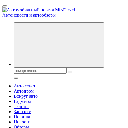
Перейти
к
содержанию
Справочник автомобилиста. Обзор новинок популярных автобре
Поиск:
Авто советы
Автопром
Вокруг авто
Гаджеты
Тюнинг
Запчасти
Новинки
Новости
Обзоры