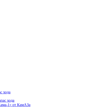
с хода
Кама-1» от КамАЗа