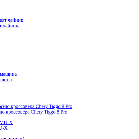
ят чайник
машина
 кроссовера Chery Tiggo 8 Pro
MU-X