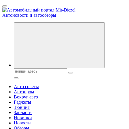
Перейти
к
содержанию
Справочник автомобилиста. Обзор новинок популярных
автобрендов, технические характреристики, фото и
автообзоры. Автотюнинг, тест-драйвы. Шины, диски, резина
Поиск:
Авто советы
Автопром
Вокруг авто
Гаджеты
Тюнинг
Запчасти
Новинки
Новости
Обзоры