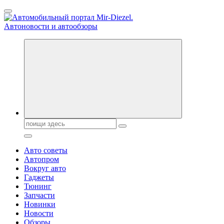
Перейти
к
содержанию
Справочник автомобилиста. Обзор новинок популярных
автобрендов, технические характреристики, фото и
автообзоры. Автотюнинг, тест-драйвы. Шины, диски, резина
Поиск:
Авто советы
Автопром
Вокруг авто
Гаджеты
Тюнинг
Запчасти
Новинки
Новости
Обзоры