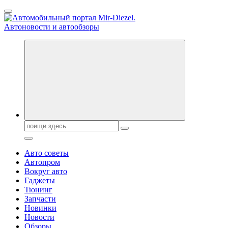
Перейти
к
содержанию
Справочник автомобилиста. Обзор новинок популярных
автобрендов, технические характреристики, фото и
автообзоры. Автотюнинг, тест-драйвы. Шины, диски, резина
Поиск:
Авто советы
Автопром
Вокруг авто
Гаджеты
Тюнинг
Запчасти
Новинки
Новости
Обзоры