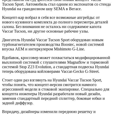
Tucson Sport. Автомобиль стал одним из экспонатов со стенда
Hyundai на грандиозном шоу SEMA в Вегасе.
Концепт-кар вобрал в себя все возможные апгрейды: от
нового кузовного комплекта до полного пересмотра деталей
салона. Без внимания не осталось ни содержимое капота
Vaccar Tucson, ни другие основные рабочие узлы.
Двигатель Hyundai Vaccar Tucson Sport оборудован новым
турбонагнетателем производства Boostec, новой системой
впуска AEM и интеркулером Mishimoto G-Line.
Вдобавок, кроссовер может похвастаться модифицированной
выхлопной системой с глушителями Magnaflow и тормозной
системой Stop Z23 Evolution, а стандартная подвеска Hyundai
теперь оборудована койловерами Vaccar-Gecko G-Street.
Стоит один раз взглянуть на Hyundai Vaccar Tucson Sport,
чтобы понять, что концепт-версия смотрится намного
агрессивней модели в стоковой экипировке. Специально для
концепта инженеры Hyundai разработали новый дизайн,
заменив стандартный передний сплиттер, боковые юбки и
задний диффузор.
Впридачу, дизайнеры изменили переднюю решетку и