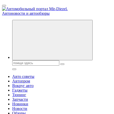
Перейти
к
содержанию
Справочник автомобилиста. Обзор новинок популярных
автобрендов, технические характреристики, фото и
автообзоры. Автотюнинг, тест-драйвы. Шины, диски, резина
Поиск:
Авто советы
Автопром
Вокруг авто
Гаджеты
Тюнинг
Запчасти
Новинки
Новости
Обзоры