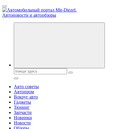
Перейти
к
содержанию
Справочник автомобилиста. Обзор новинок популярных
автобрендов, технические характреристики, фото и
автообзоры. Автотюнинг, тест-драйвы. Шины, диски, резина
Поиск:
Авто советы
Автопром
Вокруг авто
Гаджеты
Тюнинг
Запчасти
Новинки
Новости
Обзоры