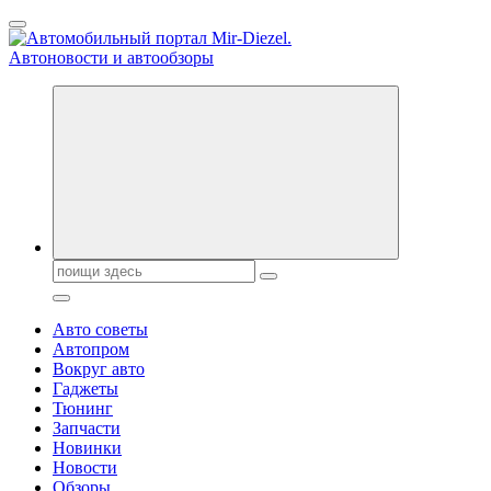
Перейти
к
содержанию
Справочник автомобилиста. Обзор новинок популярных
автобрендов, технические характреристики, фото и
автообзоры. Автотюнинг, тест-драйвы. Шины, диски, резина
Поиск:
Авто советы
Автопром
Вокруг авто
Гаджеты
Тюнинг
Запчасти
Новинки
Новости
Обзоры