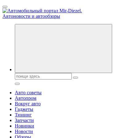
Перейти
к
содержанию
Справочник автомобилиста. Обзор новинок популярных
автобрендов, технические характреристики, фото и
автообзоры. Автотюнинг, тест-драйвы. Шины, диски, резина
Поиск:
Авто советы
Автопром
Вокруг авто
Гаджеты
Тюнинг
Запчасти
Новинки
Новости
Обзоры