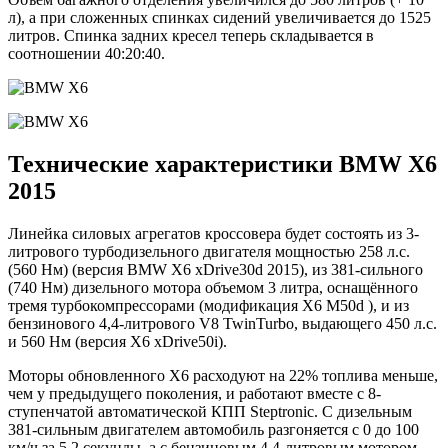
л), а при сложенных спинках сидений увеличивается до 1525
литров. Спинка задних кресел теперь складывается в
соотношении 40:20:40.
Технические характеристики BMW X6
2015
Линейка силовых агрегатов кроссовера будет состоять из 3-
литрового турбодизельного двигателя мощностью 258 л.с.
(560 Нм) (версия BMW X6 xDrive30d 2015), из 381-сильного
(740 Нм) дизельного мотора объемом 3 литра, оснащённого
тремя турбокомпрессорами (модификация X6 M50d ), и из
бензинового 4,4-литрового V8 TwinTurbo, выдающего 450 л.с.
и 560 Нм (версия X6 xDrive50i).
Моторы обновленного X6 расходуют на 22% топлива меньше,
чем у предыдущего поколения, и работают вместе с 8-
ступенчатой автоматической КПП Steptronic. С дизельным
381-сильным двигателем автомобиль разгоняется с 0 до 100
км/ч за 5,2 секунды, а с бензиновым 4,4-литровым мотором —