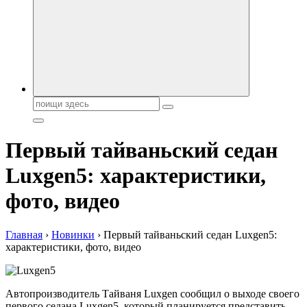
автобрендов, технические характреристики, фото и
автообзоры. Автотюнинг, тест-драйвы. Шины, диски, резина
Поиск:
Первый тайваньский седан
Luxgen5: характеристики,
фото, видео
Главная
›
Новинки
›
Первый тайваньский седан Luxgen5:
характеристики, фото, видео
Автопроизводитель Тайваня Luxgen сообщил о выходе своего
первого седана Luxgen5, который планируется представить