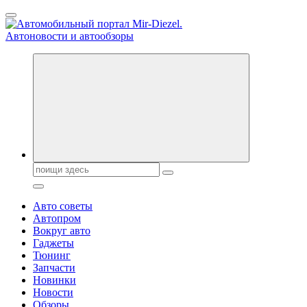
Перейти
к
содержанию
Справочник автомобилиста. Обзор новинок популярных
автобрендов, технические характреристики, фото и
автообзоры. Автотюнинг, тест-драйвы. Шины, диски, резина
Поиск:
Авто советы
Автопром
Вокруг авто
Гаджеты
Тюнинг
Запчасти
Новинки
Новости
Обзоры