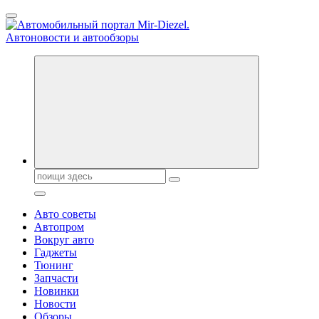
Перейти
к
содержанию
Справочник автомобилиста. Обзор новинок популярных
автобрендов, технические характреристики, фото и
автообзоры. Автотюнинг, тест-драйвы. Шины, диски, резина
Поиск:
Авто советы
Автопром
Вокруг авто
Гаджеты
Тюнинг
Запчасти
Новинки
Новости
Обзоры