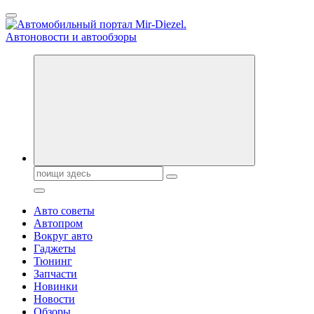
Перейти
к
содержанию
Справочник автомобилиста. Обзор новинок популярных
автобрендов, технические характреристики, фото и
автообзоры. Автотюнинг, тест-драйвы. Шины, диски, резина
Поиск:
Авто советы
Автопром
Вокруг авто
Гаджеты
Тюнинг
Запчасти
Новинки
Новости
Обзоры