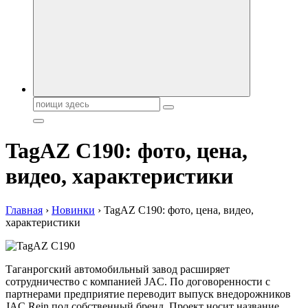
автобрендов, технические характреристики, фото и
автообзоры. Автотюнинг, тест-драйвы. Шины, диски, резина
Поиск:
TagAZ C190: фото, цена,
видео, характеристики
Главная
›
Новинки
›
TagAZ C190: фото, цена, видео,
характеристики
Таганрогский автомобильный завод расширяет
сотрудничество с компанией JAC. По договоренности с
партнерами предприятие переводит выпуск внедорожников
JAC Rein под собственный бренд. Проект носит название