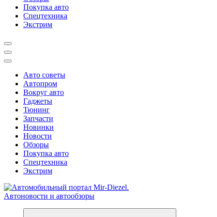
Покупка авто
Спецтехника
Экстрим
Авто советы
Автопром
Вокруг авто
Гаджеты
Тюнинг
Запчасти
Новинки
Новости
Обзоры
Покупка авто
Спецтехника
Экстрим
Справочник автомобилиста. Обзор новинок популярных автобре