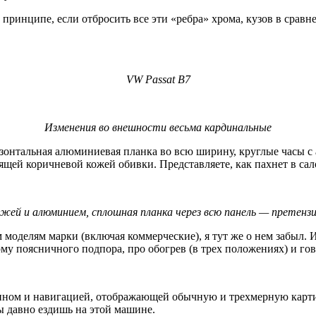
в принципе, если отбросить все эти «ребра» хрома, кузов в срав
VW Passat В7
Изменения во внешности весьма кардинальные
изонтальная алюминиевая планка во всю ширину, круглые часы с
ящей коричневой кожей обивки. Представляете, как пахнет в сал
жей и алюминием, сплошная планка через всю панель — претенз
моделям марки (включая коммерческие), я тут же о нем забыл. И
у поясничного подпора, про обогрев (в трех положениях) и гово
рином и навигацией, отображающей обычную и трехмерную карти
ы давно ездишь на этой машине.