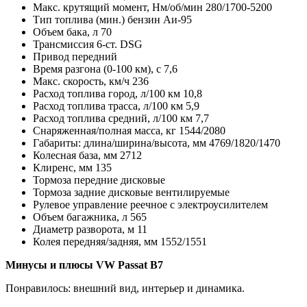
Макс. крутящий момент, Нм/об/мин 280/1700-5200
Тип топлива (мин.) бензин Аи-95
Объем бака, л 70
Трансмиссия 6-ст. DSG
Привод передний
Время разгона (0-100 км), с 7,6
Макс. скорость, км/ч 236
Расход топлива город, л/100 км 10,8
Расход топлива трасса, л/100 км 5,9
Расход топлива средний, л/100 км 7,7
Снаряженная/полная масса, кг 1544/2080
Габариты: длина/ширина/высота, мм 4769/1820/1470
Колесная база, мм 2712
Клиренс, мм 135
Тормоза передние дисковые
Тормоза задние дисковые вентилируемые
Рулевое управление реечное с электроусилителем
Объем багажника, л 565
Диаметр разворота, м 11
Колея передняя/задняя, мм 1552/1551
Минусы и плюсы VW Passat В7
Понравилось: внешний вид, интерьер и динамика.