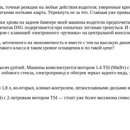
ль, точные реакции на любые действия водителя, умеренные крен
егкими нотками азарта. Упрекнуть не за что. Ставшая уже прив
лоски хрома на заднем бампере моей машины водители предпочит
пенчатая DSG подергивается при попытках легонько тронуться. И 
дом с клавишей электронного «ручника» на центральной консоли
», заточенного на экономичность и вместе с тем на высокую дина
акого класса в таком уровне оснащения и по такой цене?
 тысяч рублей. Машины комплектуются мотором 1.4 TSI (90кВт)
 лобового стекла, электропривод и обогрев зеркал заднего вида,
ом 1,8 л, во-вторых, климат-контролем, легкосплавными дисками
ей) c 2-литровым мотором TSI — стоит уже более миллиона семис