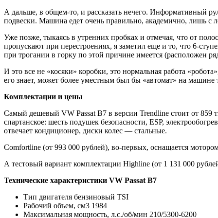
А дальше, в общем-то, и рассказать нечего. Информативный ру
подвески. Машина едет очень правильно, академично, лишь с л
Уже позже, тыкаясь в утренних пробках и отмечая, что от по
пропускают при перестроениях, я заметил еще и то, что 6-сту
при трогании в горку по этой причине имеется (расположен ря
И это все не «косяки» коробки, это нормальная работа «робота
его знает, может более уместным был бы «автомат» на машине т
Комплектации и цены
Cамый дешевый VW Passat В7 в версии Trendline стоит от 859
спартанское: шесть подушек безопасности, ESP, электрообогрев
отвечает кондиционер, диски колес — стальные.
Comfortline (от 993 000 рублей), во-первых, оснащается мотор
А тестовый вариант комплектации Highline (от 1 131 000 рубл
Технические характеристики VW Passat В7
Тип двигателя бензиновый TSI
Рабочий объем, см3 1984
Максимальная мощность, л.с./об/мин 210/5300-6200