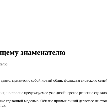
общему знаменателю
ателю
-давно, привнеся с собой новый облик фольксвагеновского семе
них, но вполне предсказуемое уже дизайнерское решение сделал
аче сделанной моделью. Обилие прямых линий делает ее не стол
лух.