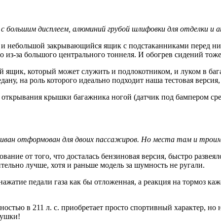
с большим дисплеем, алюминий грубой шлифовки для отделки и а
 и небольшой закрывающийся ящик с подстаканниками перед ни
о из-за большого центрального тоннеля. И обогрев сидений тоже
й ящик, который может служить и подлокотником, и луком в ба
дану, на роль которого идеально подходит наша тестовая версия,
открывания крышки багажника ногой (датчик под бампером среаг
диван отформован для двоих пассажиров. Но места там и трои
вание от того, что досталась бензиновая версия, быстро развеяло
ительно лучше, хотя и раньше модель за шумность не ругали.
жатие педали газа как бы отложенная, а реакция на тормоз каж
остью в 211 л. с. приобретает просто спортивный характер, но 
рушки!