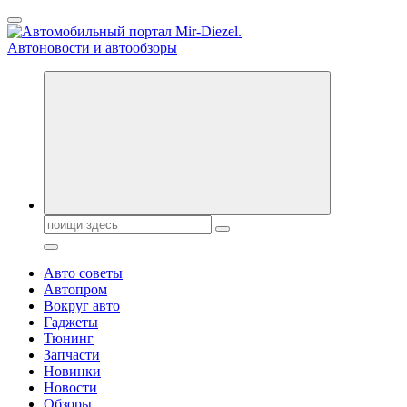
Перейти
к
содержанию
Справочник автомобилиста. Обзор новинок популярных автобре
Поиск:
Авто советы
Автопром
Вокруг авто
Гаджеты
Тюнинг
Запчасти
Новинки
Новости
Обзоры