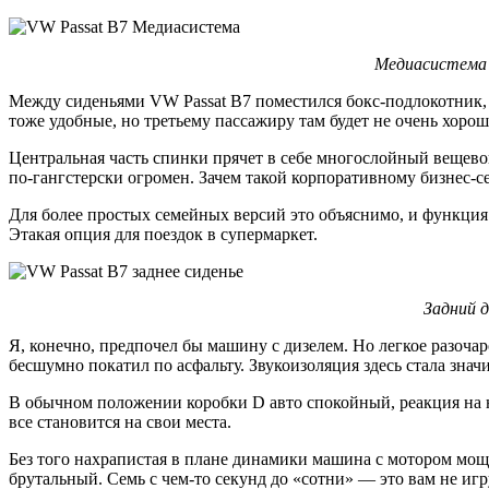
Медиасистема 
Между сиденьями VW Passat В7 поместился бокс-подлокотник,
тоже удобные, но третьему пассажиру там будет не очень хорош
Центральная часть спинки прячет в себе многослойный вещево
по-гангстерски огромен. Зачем такой корпоративному бизнес-се
Для более простых семейных версий это объяснимо, и функция 
Этакая опция для поездок в супермаркет.
Задний 
Я, конечно, предпочел бы машину с дизелем. Но легкое разочаро
бесшумно покатил по асфальту. Звукоизоляция здесь стала знач
В обычном положении коробки D авто спокойный, реакция на на
все становится на свои места.
Без того нахрапистая в плане динамики машина с мотором мощн
брутальный. Семь с чем-то секунд до «сотни» — это вам не иг