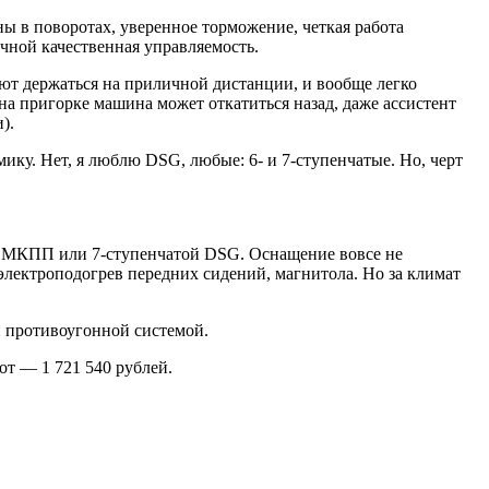
ы в поворотах, уверенное торможение, четкая работа
ычной качественная управляемость.
ают держаться на приличной дистанции, и вообще легко
на пригорке машина может откатиться назад, даже ассистент
).
мику. Нет, я люблю DSG, любые: 6- и 7-ступенчатые. Но, черт
 с МКПП или 7-ступенчатой DSG. Оснащение вовсе не
 электроподогрев передних сидений, магнитола. Но за климат
 и противоугонной системой.
от — 1 721 540 рублей.