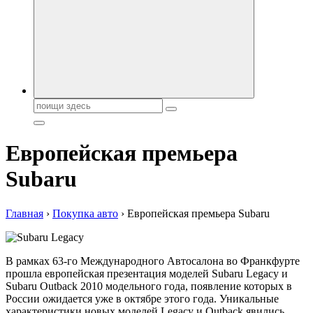
автобрендов, технические характреристики, фото и
автообзоры. Автотюнинг, тест-драйвы. Шины, диски, резина
Поиск:
Европейская премьера
Subaru
Главная
›
Покупка авто
›
Европейская премьера Subaru
В рамках 63-го Международного Автосалона во Франкфурте
прошла европейская презентация моделей Subaru Legacy и
Subaru Outback 2010 модельного года, появление которых в
России ожидается уже в октябре этого года. Уникальные
характеристики новых моделей Legacy и Outback явились