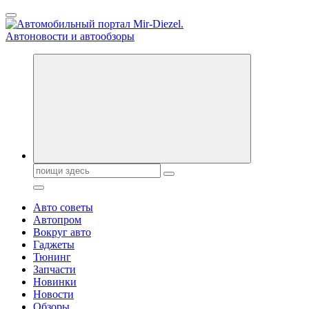
Перейти
к
содержанию
Справочник автомобилиста. Обзор новинок популярных
автобрендов, технические характреристики, фото и
автообзоры. Автотюнинг, тест-драйвы. Шины, диски, резина
Поиск:
Авто советы
Автопром
Вокруг авто
Гаджеты
Тюнинг
Запчасти
Новинки
Новости
Обзоры