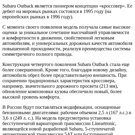
Subaru Outback является пионером концепции «кроссовер». Ее
дебют на мировых рынках состоялся в 1995 году (на
европейских рынках в 1996 году).
С момента своего появления модель получала самые высокие
оценки за уникальное сочетание высочайшей управляемости
и комфортности в движении, свойственной легковым
автомобилям, и универсальных дорожных качеств автомобиля
повышенной проходимости, реализуя преимущества системы
симметричного полного привода.
Конструкция четвертого поколения Subaru Outback стала еще
более совершенной. Кроме того, благодаря новому дизайну,
автомобиль обрел более представительную внешность. При
сохранении традиционных характеристик кроссовера,
например, значительного дорожного просвета (213 мм),
обновление компоновки кузова обеспечило новый, более
высокий уровень комфорта.
В России будут поставляться модификации, оснащенные
бензиновыми двигателями: рабочим объемом 2,5 л (167 л.с.) и
3,6 л (249 л. с.). На модель предусмотрена установка
бесступенчатой вариаторной трансмиссии Lineartronic,
являющейся новой разработкой Subaru, 5-ступенчатой
автоматической трансмиссии 5AT или 6-ступенчатой