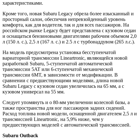
характеристиками.
Кроме того, новая Subaru Legacy обрела более изысканный и
просторный салон, обеспечив непревзойденный уровень
комфорта, как для водителя, так и для всех пассажиров. На
российском рынке Legacy будет представлена с кузовом седан
и оснащаться бензиновыми двигателями рабочим объемом 2,0
л (150 л. с.), 2,5 л (167 л. с.) и 2.5 л с турбонаддувом (265 л.с.).
На модель предусмотрена установка бесступенчатой
вариаторной трансмиссии Lineartronic, являющейся новой
разработкой Subaru, 5-ступенчатой автоматической
трансмиссии 5AT или 6-ступенчатой механической
трансмиссии 6MT, в зависимости от модификации. В
сравнении с предшествующими моделями, длина новой
Subaru Legacy с кузовом седан увеличилась на 65 мм, а с
кузовом универсал на 55 мм.
Следует упомянуть и о 80-мм увеличении колесной базы, а
также пространства для ног пассажиров задних сидений.
Расход топлива новой модели, оснащенной двигателем 2,5 л и
трансмиссией Lineartronic, на 5,9% ниже, чем у
предшествующих моделей с автоматической трансмиссией.
Subaru Outback