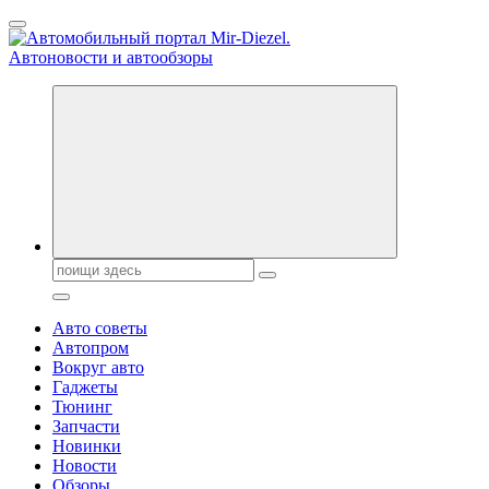
Перейти
к
содержанию
Справочник автомобилиста. Обзор новинок популярных
автобрендов, технические характреристики, фото и
автообзоры. Автотюнинг, тест-драйвы. Шины, диски, резина
Поиск:
Авто советы
Автопром
Вокруг авто
Гаджеты
Тюнинг
Запчасти
Новинки
Новости
Обзоры