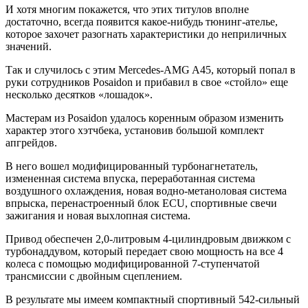
И хотя многим покажется, что этих титулов вполне
достаточно, всегда появится какое-нибудь тюнинг-ателье,
которое захочет разогнать характеристики до неприличных
значений.
Так и случилось с этим Mercedes-AMG A45, который попал в
руки сотрудников Posaidon и прибавил в свое «стойло» еще
несколько десятков «лошадок».
Мастерам из Posaidon удалось коренным образом изменить
характер этого хэтчбека, установив большой комплект
апгрейдов.
В него вошел модифицированный турбонагнетатель,
измененная система впуска, переработанная система
воздушного охлаждения, новая водно-метаноловая система
впрыска, перенастроенный блок ECU, спортивные свечи
зажигания и новая выхлопная система.
Привод обеспечен 2,0-литровым 4-цилиндровым движком с
турбонаддувом, который передает свою мощность на все 4
колеса с помощью модифицированной 7-ступенчатой
трансмиссии с двойным сцеплением.
В результате мы имеем компактный спортивный 542-сильный