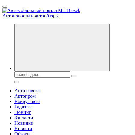
Перейти
к
содержанию
Справочник автомобилиста. Обзор новинок популярных
автобрендов, технические характреристики, фото и
автообзоры. Автотюнинг, тест-драйвы. Шины, диски, резина
Поиск:
Авто советы
Автопром
Вокруг авто
Гаджеты
Тюнинг
Запчасти
Новинки
Новости
Обзоры