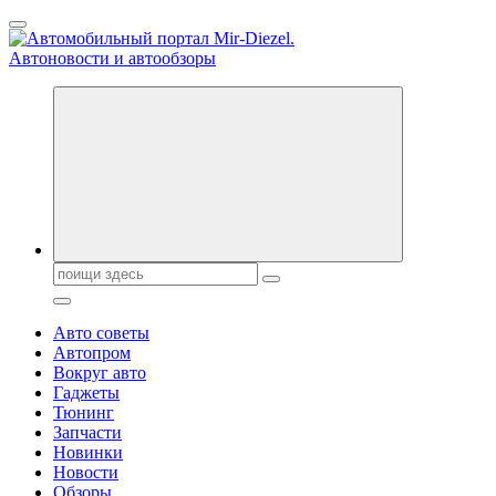
Перейти
к
содержанию
Справочник автомобилиста. Обзор новинок популярных
автобрендов, технические характреристики, фото и
автообзоры. Автотюнинг, тест-драйвы. Шины, диски, резина
Поиск:
Авто советы
Автопром
Вокруг авто
Гаджеты
Тюнинг
Запчасти
Новинки
Новости
Обзоры