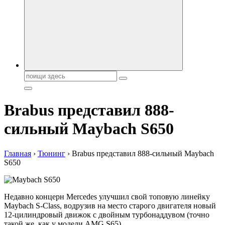
автобрендов, технические характреристики, фото и
автообзоры. Автотюнинг, тест-драйвы. Шины, диски, резина
Поиск:
Brabus представил 888-
сильный Maybach S650
Главная
›
Тюнинг
›
Brabus представил 888-сильный Maybach
S650
Недавно концерн Mercedes улучшил свой топовую линейку
Maybach S-Class, водрузив на место старого двигателя новый
12-цилиндровый движок с двойным турбонаддувом (точно
такой же, как у модели AMG S65).