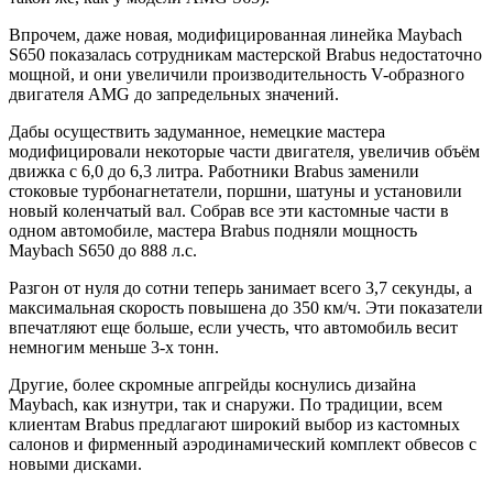
Впрочем, даже новая, модифицированная линейка Maybach
S650 показалась сотрудникам мастерской Brabus недостаточно
мощной, и они увеличили производительность V-образного
двигателя AMG до запредельных значений.
Дабы осуществить задуманное, немецкие мастера
модифицировали некоторые части двигателя, увеличив объём
движка с 6,0 до 6,3 литра. Работники Brabus заменили
стоковые турбонагнетатели, поршни, шатуны и установили
новый коленчатый вал. Собрав все эти кастомные части в
одном автомобиле, мастера Brabus подняли мощность
Maybach S650 до 888 л.с.
Разгон от нуля до сотни теперь занимает всего 3,7 секунды, а
максимальная скорость повышена до 350 км/ч. Эти показатели
впечатляют еще больше, если учесть, что автомобиль весит
немногим меньше 3-х тонн.
Другие, более скромные апгрейды коснулись дизайна
Maybach, как изнутри, так и снаружи. По традиции, всем
клиентам Brabus предлагают широкий выбор из кастомных
салонов и фирменный аэродинамический комплект обвесов с
новыми дисками.