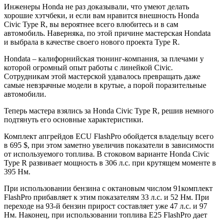
Инженеры Honda не раз доказывали, что умеют делать
хорошие хэтчбеки, и если вам нравится внешность Honda
Civic Type R, вы вероятнее всего влюбитесь и в сам
автомобиль. Наверняка, по этой причине мастерская Hondata
и выбрала в качестве своего нового проекта Type R.
Hondata – калифорнийская тюнинг-компания, за плечами у
которой огромный опыт работы с линейкой Civic.
Сотрудникам этой мастерской удавалось превращать даже
самые невзрачные модели в крутые, а порой поразительные
автомобили.
Теперь мастера взялись за Honda Civic Type R, решив немного
подтянуть его основные характеристики.
Комплект апгрейдов ECU FlashPro обойдется владельцу всего
в 695 $, при этом заметно увеличив показатели в зависимости
от используемого топлива. В стоковом варианте Honda Civic
Type R развивает мощность в 306 л.с. при крутящем моменте в
395 Нм.
При использовании бензина с октановым числом 91комплект
FlashPro прибавляет к этим показателям 33 л.с. и 52 Нм. При
переходе на 93-й бензин прирост составляет уже 47 л.с. и 97
Нм. Наконец, при использовании топлива E25 FlashPro дает