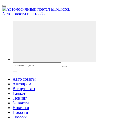
Перейти
к
содержанию
Справочник автомобилиста. Обзор новинок популярных
автобрендов, технические характреристики, фото и
автообзоры. Автотюнинг, тест-драйвы. Шины, диски, резина
Поиск:
Авто советы
Автопром
Вокруг авто
Гаджеты
Тюнинг
Запчасти
Новинки
Новости
Обзоры