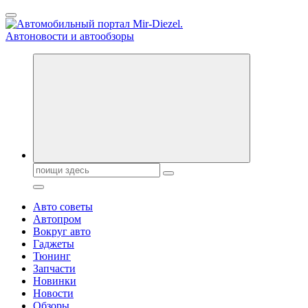
Перейти
к
содержанию
Справочник автомобилиста. Обзор новинок популярных
автобрендов, технические характреристики, фото и
автообзоры. Автотюнинг, тест-драйвы. Шины, диски, резина
Поиск:
Авто советы
Автопром
Вокруг авто
Гаджеты
Тюнинг
Запчасти
Новинки
Новости
Обзоры