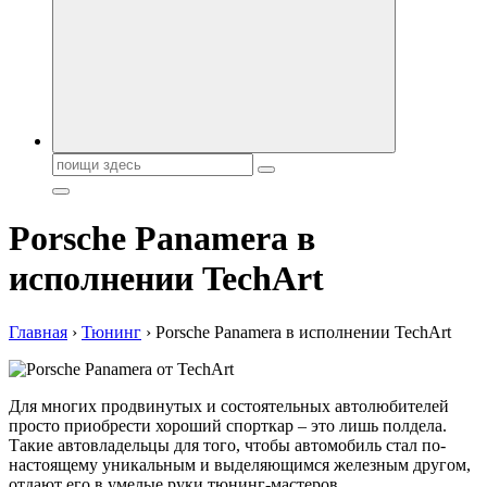
автобрендов, технические характреристики, фото и
автообзоры. Автотюнинг, тест-драйвы. Шины, диски, резина
Поиск:
Porsche Panamera в
исполнении TechArt
Главная
›
Тюнинг
›
Porsche Panamera в исполнении TechArt
Для многих продвинутых и состоятельных автолюбителей
просто приобрести хороший спорткар – это лишь полдела.
Такие автовладельцы для того, чтобы автомобиль стал по-
настоящему уникальным и выделяющимся железным другом,
отдают его в умелые руки тюнинг-мастеров.