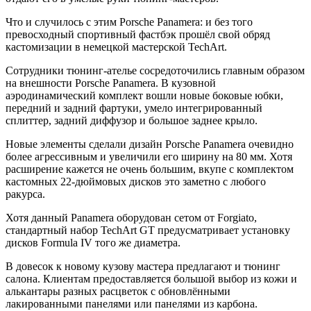
Что и случилось с этим Porsche Panamera: и без того
превосходный спортивный фастбэк прошёл свой обряд
кастомизации в немецкой мастерской TechArt.
Сотрудники тюнинг-ателье сосредоточились главным образом
на внешности Porsche Panamera. В кузовной
аэродинамический комплект вошли новые боковые юбки,
передний и задний фартуки, умело интегрированный
сплиттер, задний диффузор и большое заднее крыло.
Новые элементы сделали дизайн Porsche Panamera очевидно
более агрессивным и увеличили его ширину на 80 мм. Хотя
расширение кажется не очень большим, вкупе с комплектом
кастомных 22-дюймовых дисков это заметно с любого
ракурса.
Хотя данный Panamera оборудован сетом от Forgiato,
стандартный набор TechArt GT предусматривает установку
дисков Formula IV того же диаметра.
В довесок к новому кузову мастера предлагают и тюнинг
салона. Клиентам предоставляется большой выбор из кожи и
алькантары разных расцветок с обновлёнными
лакированными панелями или панелями из карбона.