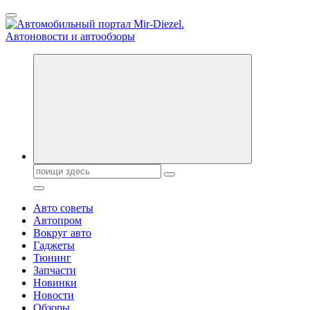
Перейти
к
содержанию
Справочник автомобилиста. Обзор новинок популярных
автобрендов, технические характреристики, фото и
автообзоры. Автотюнинг, тест-драйвы. Шины, диски, резина
Поиск:
Авто советы
Автопром
Вокруг авто
Гаджеты
Тюнинг
Запчасти
Новинки
Новости
Обзоры