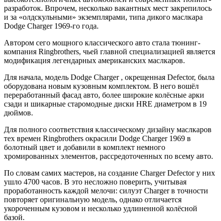
разработок. Впрочем, несколько вакантных мест закрепилось
и за «олдскульными» экземплярами, типа дикого маслкара
Dodge Charger 1969-го года.
Автором сего мощного классического авто стала тюнинг-
компания Ringbrothers, чьей главной специализацией является
модификация легендарных американских маслкаров.
Для начала, модель Dodge Charger , окрещенная Defector, была
оборудована новым кузовным комплектом. В него вошёл
переработанный фасад авто, более широкие колёсные арки
сзади и шикарные старомодные диски HRE диаметром в 19
дюймов.
Для полного соответствия классическому дизайну маслкаров
тех времен Ringbrothers окрасили Dodge Charger 1969 в
болотный цвет и добавили в комплект немного
хромированных элементов, рассредоточенных по всему авто.
По словам самих мастеров, на создание Charger Defector у них
ушло 4700 часов. В это несложно поверить, учитывая
проработанность каждой мелочи: силуэт Charger в точности
повторяет оригинальную модель, однако отличается
укороченным кузовом и несколько удлиненной колёсной
базой.