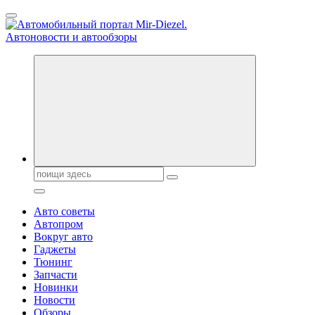
Перейти
к
содержанию
Справочник автомобилиста. Обзор новинок популярных
автобрендов, технические характреристики, фото и
автообзоры. Автотюнинг, тест-драйвы. Шины, диски, резина
Поиск:
Авто советы
Автопром
Вокруг авто
Гаджеты
Тюнинг
Запчасти
Новинки
Новости
Обзоры