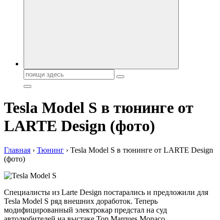
автобрендов, технические характреристики, фото и
автообзоры. Автотюнинг, тест-драйвы. Шины, диски, резина
Поиск:
Tesla Model S в тюнинге от
LARTE Design (фото)
Главная
›
Тюнинг
›
Tesla Model S в тюнинге от LARTE Design
(фото)
Специалисты из Larte Design постарались и предложили для
Tesla Model S ряд внешних доработок. Теперь
модифицированный электрокар предстал на суд
автолюбителей на выстаке Top Marques Monaco.