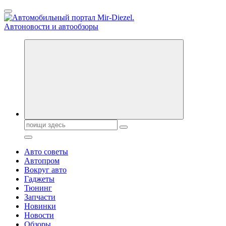
Перейти
к
содержанию
Справочник автомобилиста. Обзор новинок популярных
автобрендов, технические характреристики, фото и
автообзоры. Автотюнинг, тест-драйвы. Шины, диски, резина
Поиск:
Авто советы
Автопром
Вокруг авто
Гаджеты
Тюнинг
Запчасти
Новинки
Новости
Обзоры