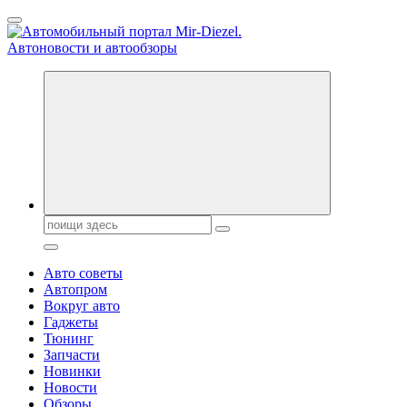
Перейти
к
содержанию
Справочник автомобилиста. Обзор новинок популярных
автобрендов, технические характреристики, фото и
автообзоры. Автотюнинг, тест-драйвы. Шины, диски, резина
Поиск:
Авто советы
Автопром
Вокруг авто
Гаджеты
Тюнинг
Запчасти
Новинки
Новости
Обзоры