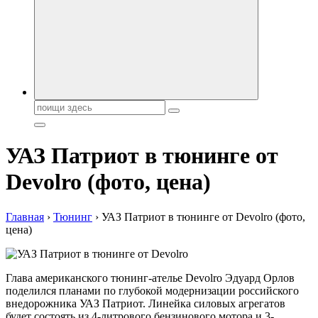
автобрендов, технические характреристики, фото и
автообзоры. Автотюнинг, тест-драйвы. Шины, диски, резина
Поиск:
УАЗ Патриот в тюнинге от
Devolro (фото, цена)
Главная
›
Тюнинг
›
УАЗ Патриот в тюнинге от Devolro (фото,
цена)
Глава американского тюнинг-ателье Devolro Эдуард Орлов
поделился планами по глубокой модернизации российского
внедорожника УАЗ Патриот. Линейка силовых агрегатов
будет состоять из 4-литрового бензинового мотора и 3-