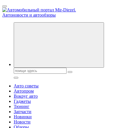
Перейти
к
содержанию
Справочник автомобилиста. Обзор новинок популярных
автобрендов, технические характреристики, фото и
автообзоры. Автотюнинг, тест-драйвы. Шины, диски, резина
Поиск:
Авто советы
Автопром
Вокруг авто
Гаджеты
Тюнинг
Запчасти
Новинки
Новости
Обзоры