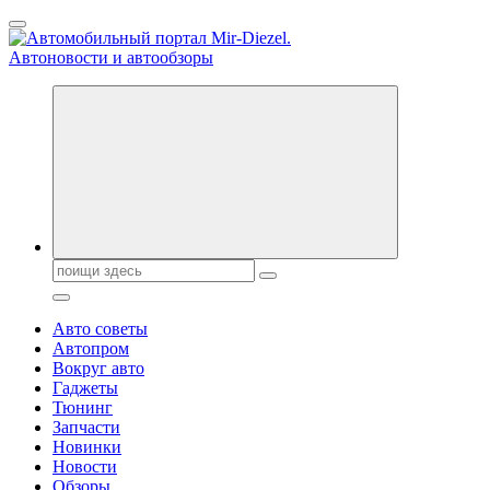
Перейти
к
содержанию
Справочник автомобилиста. Обзор новинок популярных
автобрендов, технические характреристики, фото и
автообзоры. Автотюнинг, тест-драйвы. Шины, диски, резина
Поиск:
Авто советы
Автопром
Вокруг авто
Гаджеты
Тюнинг
Запчасти
Новинки
Новости
Обзоры