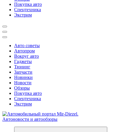
Покупка авто
Спецтехника
Экстрим
Авто советы
Автопром
Вокруг авто
Гаджеты
Тюнинг
Запчасти
Новинки
Новости
Обзоры
Покупка авто
Спецтехника
Экстрим
Справочник автомобилиста. Обзор новинок популярных автобре