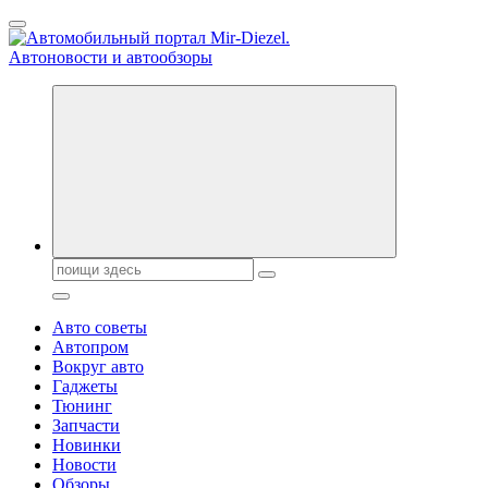
Перейти
к
содержанию
Справочник автомобилиста. Обзор новинок популярных автобре
Поиск:
Авто советы
Автопром
Вокруг авто
Гаджеты
Тюнинг
Запчасти
Новинки
Новости
Обзоры