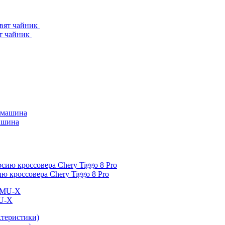
ят чайник
машина
 кроссовера Chery Tiggo 8 Pro
MU-X