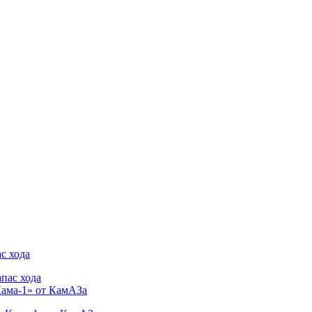
с хода
Кама-1» от КамАЗа