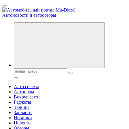
Перейти
к
содержанию
Справочник автомобилиста. Обзор новинок популярных
автобрендов, технические характреристики, фото и
автообзоры. Автотюнинг, тест-драйвы. Шины, диски, резина
Поиск:
Авто советы
Автопром
Вокруг авто
Гаджеты
Тюнинг
Запчасти
Новинки
Новости
Обзоры