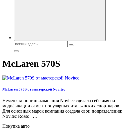
автобрендов, технические характреристики, фото и
автообзоры. Автотюнинг, тест-драйвы. Шины, диски, резина
Поиск:
McLaren 570S
McLaren 570S от мастерской Novitec
Немецкая тюнинг-компания Novitec сделала себе имя на
модификации самых популярных итальянских спорткаров.
Для основных марок компания создала свои подразделения:
Novitec Rosso –…
Покупка авто