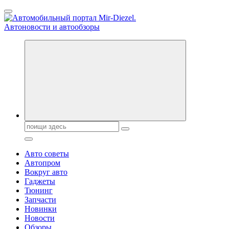
Перейти
к
содержанию
Справочник автомобилиста. Обзор новинок популярных
автобрендов, технические характреристики, фото и
автообзоры. Автотюнинг, тест-драйвы. Шины, диски, резина
Поиск:
Авто советы
Автопром
Вокруг авто
Гаджеты
Тюнинг
Запчасти
Новинки
Новости
Обзоры