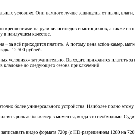
мальных условиях. Они намного лучше защищены от пыли, влаги,
и креплениями на рули велосипедов и мотоциклов, а также на ш
у в наилучшем качестве.
она – за всё приходится платить. А потому цена action-камер, мя
ядка 12 500 рублей.
х условиях» затруднительно. Выходит, приходится платить за в
ь в кладовке до следующего сезона приключений.
статочно более универсального устройства. Наиболее полно это
лнять роль action-камер в моменты, когда это необходимо. Су
исывать видео формата 720p (с HD-разрешением 1280 на 720 то