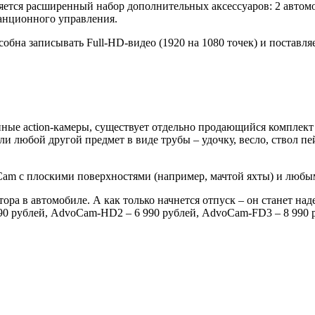
яется расширенный набор дополнительных аксессуаров: 2 автомо
станционного управления.
бна записывать Full-HD-видео (1920 на 1080 точек) и поставля
ные action-камеры, существует отдельно продающийся комплект 
и любой другой предмет в виде трубы – удочку, весло, ствол п
oCam с плоскими поверхностями (например, мачтой яхты) и люб
ора в автомобиле. А как только начнется отпуск – он станет н
 рублей, AdvoCam-HD2 – 6 990 рублей, AdvoCam-FD3 – 8 990 руб