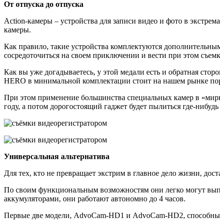
От отпуска до отпуска
Action-камеры – устройства для записи видео и фото в экстре
камеры.
Как правило, такие устройства комплектуются дополнительным
сосредоточиться на своем приключении и вести при этом съемк
Как вы уже догадываетесь, у этой медали есть и обратная стор
HERO в минимальной комплектации стоит на нашем рынке пор
При этом применение большинства специальных камер в «мирны
году, а потом дорогостоящий гаджет будет пылиться где-нибуд
Универсальная альтернатива
Для тех, кто не превращает экстрим в главное дело жизни, до
По своим функциональным возможностям они легко могут выпо
аккумуляторами, они работают автономно до 4 часов.
Первые две модели, AdvoCam-HD1 и AdvoCam-HD2, способны зап