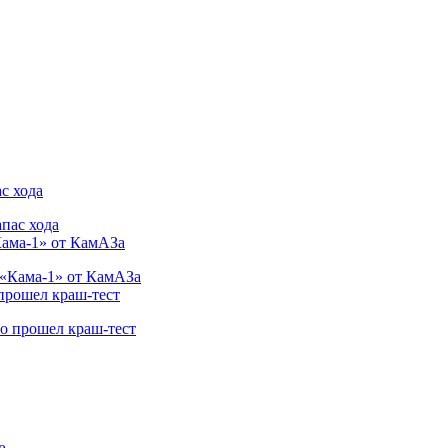
с хода
Кама-1» от КамАЗа
 прошел краш-тест