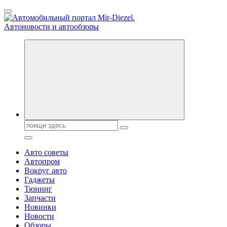
Перейти
к
содержанию
Справочник автомобилиста. Обзор новинок популярных автобре
Поиск:
Авто советы
Автопром
Вокруг авто
Гаджеты
Тюнинг
Запчасти
Новинки
Новости
Обзоры