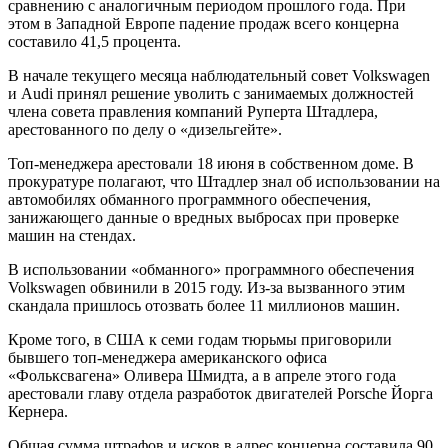
сравнению с аналогичным периодом прошлого года. При
этом в Западной Европе падение продаж всего концерна
составило 41,5 процента.
В начале текущего месяца наблюдательный совет Volkswagen
и Audi принял решение уволить с занимаемых должностей
члена совета правления компаний Руперта Штадлера,
арестованного по делу о «дизельгейте».
Топ-менеджера арестовали 18 июня в собственном доме. В
прокуратуре полагают, что Штадлер знал об использовании на
автомобилях обманного программного обеспечения,
занижающего данные о вредных выбросах при проверке
машин на стендах.
В использовании «обманного» программного обеспечения
Volkswagen обвинили в 2015 году. Из-за вызванного этим
скандала пришлось отозвать более 11 миллионов машин.
Кроме того, в США к семи годам тюрьмы приговорили
бывшего топ-менеджера американского офиса
«Фольксвагена» Оливера Шмидта, а в апреле этого года
арестовали главу отдела разработок двигателей Porsche Йорга
Кернера.
Общая сумма штрафов и исков в адрес концерна составила 90