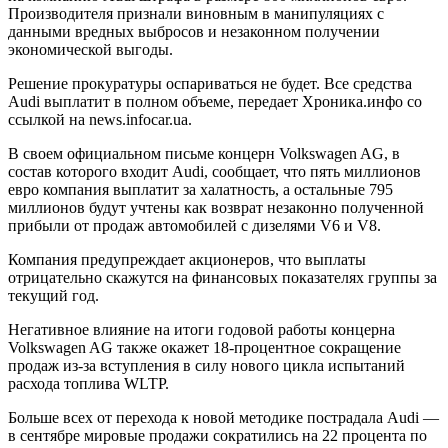
Производителя признали виновным в манипуляциях с
данными вредных выбросов и незаконном получении
экономической выгоды.
Решение прокуратуры оспариваться не будет. Все средства
Audi выплатит в полном объеме, передает Хроника.инфо со
ссылкой на news.infocar.ua.
В своем официальном письме концерн Volkswagеn AG, в
состав которого входит Audi, сообщает, что пять миллионов
евро компания выплатит за халатность, а остальные 795
миллионов будут учтены как возврат незаконно полученной
прибыли от продаж автомобилей с дизелями V6 и V8.
Компания предупреждает акционеров, что выплаты
отрицательно скажутся на финансовых показателях группы за
текущий год.
Негативное влияние на итоги годовой работы концерна
Volkswagen AG также окажет 18-процентное сокращение
продаж из-за вступления в силу нового цикла испытаний
расхода топлива WLTP.
Больше всех от перехода к новой методике пострадала Audi —
в сентябре мировые продажи сократились на 22 процента по