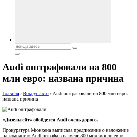
автобрендов, технические характреристики, фото и
автообзоры. Автотюнинг, тест-драйвы. Шины, диски, резина
Поиск:
Audi оштрафовали на 800
млн евро: названа причина
Главная
›
Вокруг авто
›
Audi оштрафовали на 800 млн евро:
названа причина
«Дизельгейт» обойдется Audi очень дорого.
Прокуратура Мюнхена выписала предписание о наложение
на компанию Audi штрафа в размере 800 миллионов евро.