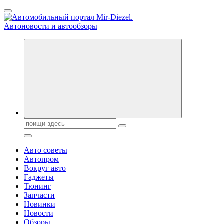
Перейти
к
содержанию
Справочник автомобилиста. Обзор новинок популярных
автобрендов, технические характреристики, фото и
автообзоры. Автотюнинг, тест-драйвы. Шины, диски, резина
Поиск:
Авто советы
Автопром
Вокруг авто
Гаджеты
Тюнинг
Запчасти
Новинки
Новости
Обзоры