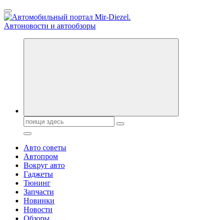
Перейти
к
содержанию
Справочник автомобилиста. Обзор новинок популярных
автобрендов, технические характреристики, фото и
автообзоры. Автотюнинг, тест-драйвы. Шины, диски, резина
Поиск:
Авто советы
Автопром
Вокруг авто
Гаджеты
Тюнинг
Запчасти
Новинки
Новости
Обзоры