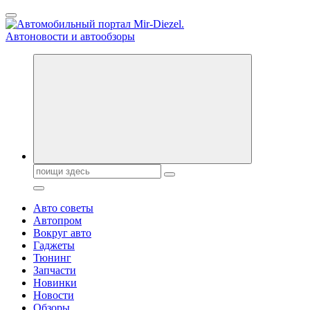
Перейти
к
содержанию
Справочник автомобилиста. Обзор новинок популярных
автобрендов, технические характреристики, фото и
автообзоры. Автотюнинг, тест-драйвы. Шины, диски, резина
Поиск:
Авто советы
Автопром
Вокруг авто
Гаджеты
Тюнинг
Запчасти
Новинки
Новости
Обзоры