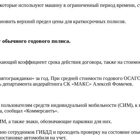
 которые используют машину в ограниченный период времени, с
ановить верхний предел цены для краткосрочных полисов.
 обычного годового полиса.
ющий коэффициент срока действия договора, также на стоимость
 «автогражданки» за год. При средней стоимости годового ОСАГ
тель департамента андерайтинга СК «МАКС» Алексей Фомичев.
к пользователям средств индивидуальной мобильности (СИМ), к 
ва, сообщал «Коммерсантъ».
М, а также знаки, обозначающие парковки для них.
ю сотрудников ГИБДД и проходить проверку на состояние опьяне
остановке автомобиля на учет.