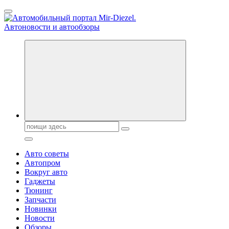
Перейти
к
содержанию
Справочник автомобилиста. Обзор новинок популярных автобре
Поиск:
Авто советы
Автопром
Вокруг авто
Гаджеты
Тюнинг
Запчасти
Новинки
Новости
Обзоры