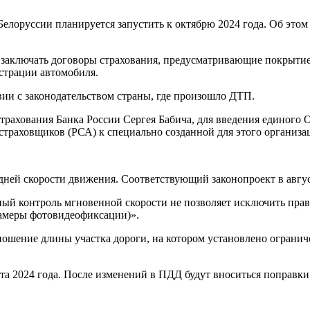
лоруссии планируется запустить к октябрю 2024 года. Об этом
: заключать договоры страхования, предусматривающие покрытие
страции автомобиля.
вии с законодательством страны, где произошло ДТП.
страхования Банка России Сергея Бабича, для введения единог
траховщиков (РСА) к специально созданной для этого организа
дней скорости движения. Соответствующий законопроект в авгу
чечный контроль мгновенной скорости не позволяет исключить п
камеры фотовидеофиксации)».
ношение длины участка дороги, на котором установлено ограниче
та 2024 года. После изменений в ПДД будут вноситься поправки