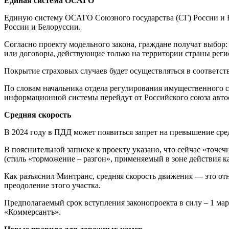
Единая система ОСАГО
Единую систему ОСАГО Союзного государства (СГ) России и Бе
России и Белоруссии.
Согласно проекту модельного закона, граждане получат выбор
или договоры, действующие только на территории страны реги
Покрытие страховых случаев будет осуществляться в соответст
По словам начальника отдела регулирования имущественного 
информационной системы перейдут от Российского союза автос
Средняя скорость
В 2024 году в ПДД может появиться запрет на превышение сре
В пояснительной записке к проекту указано, что ‎сейчас «то
(стиль «торможение – разгон», применяемый в зоне действия 
Как разъяснил Минтранс, средняя скорость движения — это от
преодоление этого участка.
Предполагаемый срок вступления законопроекта в силу – 1 мар
«Коммерсантъ».