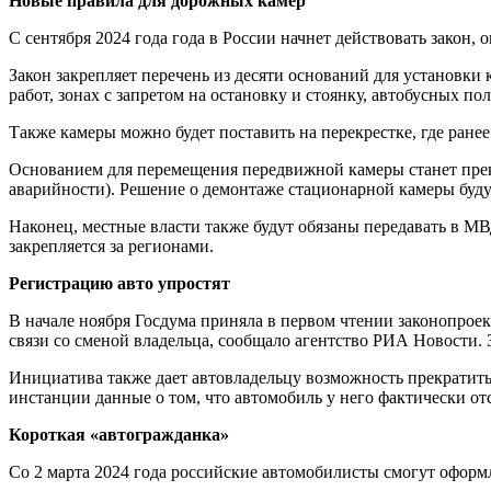
Новые правила для дорожных камер
С сентября 2024 года года в России начнет действовать зако
Закон закрепляет перечень из десяти оснований для установки
работ, зонах с запретом на остановку и стоянку, автобусных п
Также камеры можно будет поставить на перекрестке, где ране
Основанием для перемещения передвижной камеры станет пре
аварийности). Решение о демонтаже стационарной камеры буду
Наконец, местные власти также будут обязаны передавать в 
закрепляется за регионами.
Регистрацию авто упростят
В начале ноября Госдума приняла в первом чтении законопрое
связи со сменой владельца, сообщало агентство РИА Новости. З
Инициатива также дает автовладельцу возможность прекратить
инстанции данные о том, что автомобиль у него фактически отс
Короткая «автогражданка»
Со 2 марта 2024 года российские автомобилисты смогут оформ