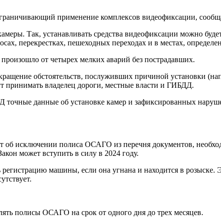
н, ограничивающий применение комплексов видеофиксации, сообщ
 камеры. Так, устанавливать средства видеофиксации можно буде
олосах, перекрестках, пешеходных переходах и в местах, опреде
е произошло от четырех мелких аварий без пострадавших.
кращение обстоятельств, послуживших причиной установки (на
т принимать владелец дороги, местные власти и ГИБДД.
МВД точные данные об установке камер и зафиксированных нару
кт об исключении полиса ОСАГО из перечня документов, необхо
акон может вступить в силу в 2024 году.
 регистрацию машины, если она угнана и находится в розыске. 
утствует.
лять полисы ОСАГО на срок от одного дня до трех месяцев.