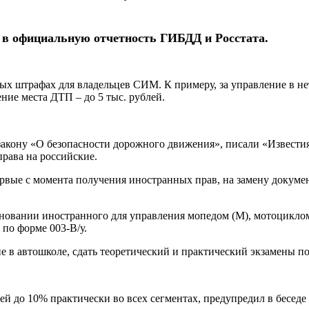
ь в официальную отчетность ГИБДД и Росстата.
ых штрафах для владельцев СИМ. К примеру, за управление в нет
ние места ДТП – до 5 тыс. рублей.
у закону «О безопасности дорожного движения», писали «Извест
права на российские.
рвые с момента получения иностранных прав, на замену докумен
новании иностранного для управления мопедом (M), мотоциклом 
по форме 003-В/у.
е в автошколе, сдать теоретический и практический экзамены п
лей до 10% практически во всех сегментах, предупредил в бесе